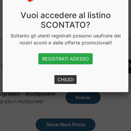
premium. Sce...
all’uso nello...
Vuoi accedere al listino
a partire da
a partire da
SCONTATO?
€ 80.91
€ 89.91
sconto 10%
sconto 10%
Soltanto gli utenti registrati possono usufruire dei
nostri sconti e delle offerte promozionali!
REGISTRATI ADESSO
 bisogno di aiuto? Chatta con noi
CHIUDI