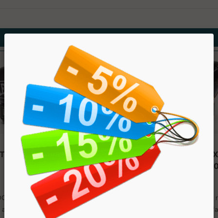
TI BOXE SHOCK PRO
GUANTONI DA BOX
GN057
PREMIUM GN0
LEONE
LEONE
CK PRO con design moderno,
Guantone DNA PREMIUM re
a ad alto assorbimento e pelle
interamente in pelle di bufa