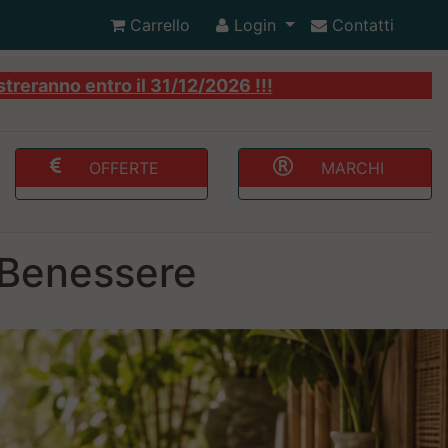
Carrello
Login
Contatti
streranno entro il 31/12/2026 !!!
OFFERTE
MARCHI
e Benessere