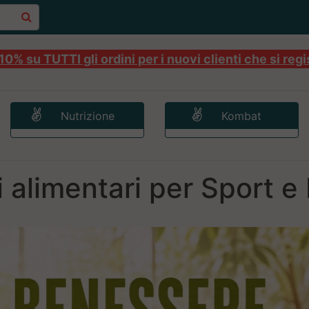
0% su TUTTI gli ordini per i nuovi clienti che si regi
Nutrizione
Kombat
i alimentari per Sport 