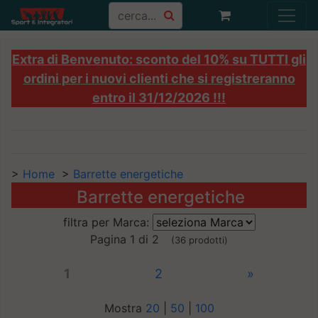
Extra di Benvenuto: sconto del 10% su TUTTI gli
ordini per i nuovi clienti che si registreranno
entro il 31/12/2026 !!!
>
Home
>
Barrette energetiche
Barrette energetiche
filtra per Marca:
Pagina 1 di 2
(36 prodotti)
1
2
»
Mostra
20
|
50
|
100