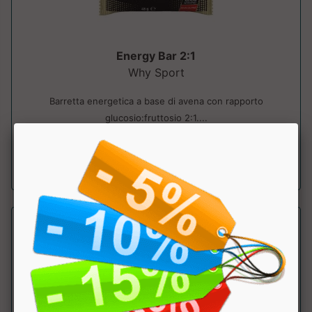
Energy Bar 2:1
Why Sport
Barretta energetica a base di avena con rapporto
glucosio:fruttosio 2:1....
a partire da € 2.00
sconto 20%