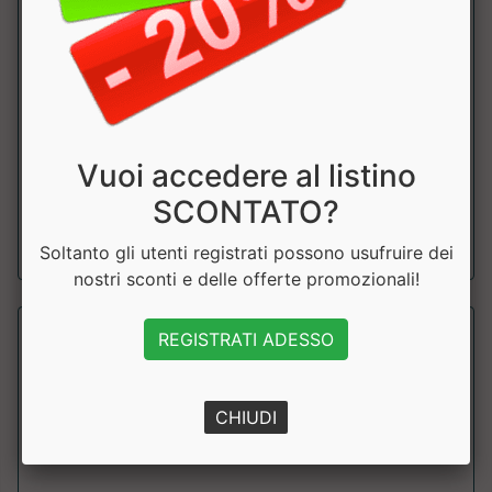
ENERGY FRUIT
Why Sport
L&rsquo;energia non &egrave; mai stata cos&igrave;
Vuoi accedere al listino
gustosa. Barretta energetic...
SCONTATO?
a partire da € 2.00
Soltanto gli utenti registrati possono usufruire dei
sconto 20%
nostri sconti e delle offerte promozionali!
REGISTRATI ADESSO
CHIUDI