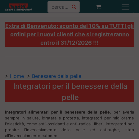
Extra di Benvenuto: sconto del 10% su TUTTI gli
ordini per i nuovi clienti che si registreranno
entro il 31/12/2026 !!!
>
Home
>
Benessere della pelle
Integratori per il benessere della
pelle
Integratori alimentari per il benessere della pelle
, per averla
sempre in salute, idratata e protetta, integratori per migliorarne
l'elasticità, come anti-ossidanti e anti-radicali liberi, integratori per
prenire l'invecchiamento della pelle ed antirughe, stop
all'invecchiamento cutaneo.