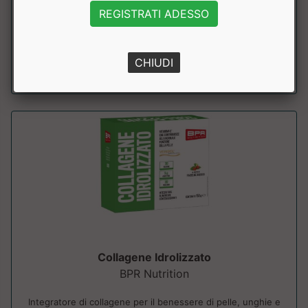
Formula con collagene idrolizzato, acido ialuronico e
REGISTRATI ADESSO
nutrienti mirati per contribuire all...
a partire da € 27.92
CHIUDI
sconto 20%
Collagene Idrolizzato
BPR Nutrition
Integratore di collagene per il benessere di pelle, unghie e