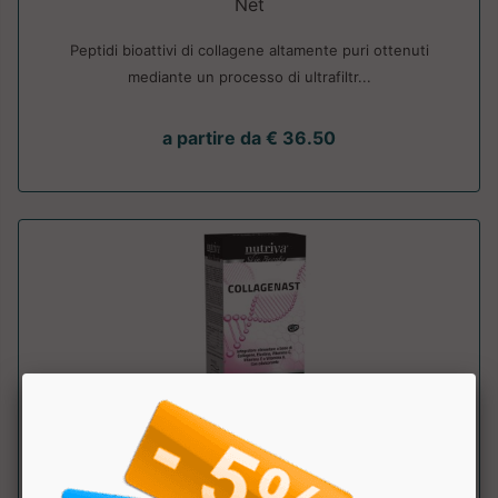
Net
Peptidi bioattivi di collagene altamente puri ottenuti
mediante un processo di ultrafiltr...
a partire da € 36.50
COLLAGENAST
Nutriva