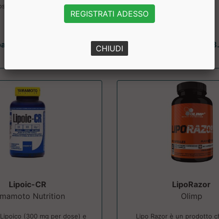
stitutivo vegan per diminuire
REGISTRATI ADESSO
o controll...
partire da € 75.00
a partire da € 28
CHIUDI
sconto 20%
Lipoic-CR
LipoRazor
mamoto Nutrition
Olimp
 Lipoico (300 mg per dose) e
Lipo Razor è un prodotto c