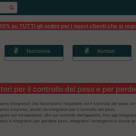
0% su TUTTI gli ordini per i nuovi clienti che si regi
Nutrizione
Kombat
tori per il controllo del peso e per perd
 sono integratori che favoriscono l'equilibrio ed il controllo del peso c
l peso corporeo, aiutati da integratori per il controllo del peso.
gono sul metabolismo, altri sul controllo dell'appetito, fino agli integrato
el peso e integratori per perdere peso, integratori termogenici e brucia gr