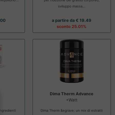
equilibrio...
per riduzione del grasso corporeo,
sviluppo massa...
.00
a partire da € 19.49
sconto 25.01%
Dima Therm Advance
+Watt
ngredienti
Dima Therm &egrave; un mix di estratti