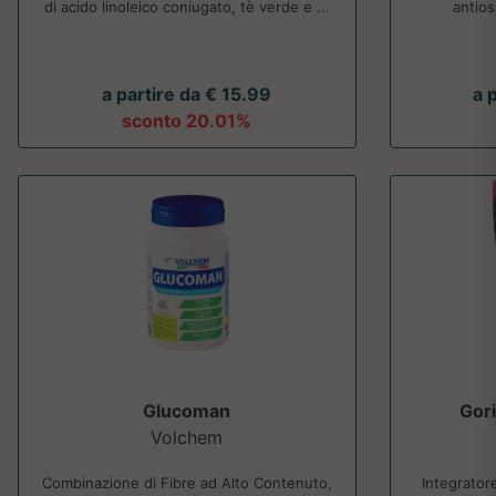
di acido linoleico coniugato, tè verde e ...
antios
a partire da € 15.99
a 
sconto 20.01%
Glucoman
Gori
Volchem
Combinazione di Fibre ad Alto Contenuto,
Integrator