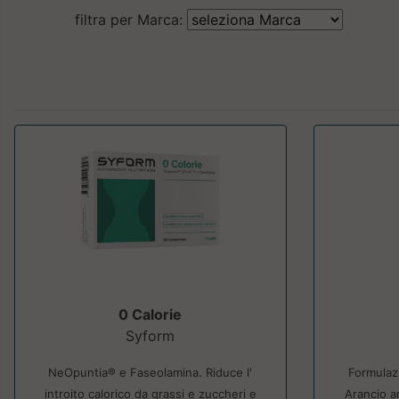
filtra per Marca:
0 Calorie
Syform
NeOpuntia® e Faseolamina. Riduce l'
Formulazi
introito calorico da grassi e zuccheri e
Arancio a