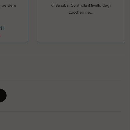
e perdere
di Banaba. Controlla il livello degli
zuccheri ne...
.11
%