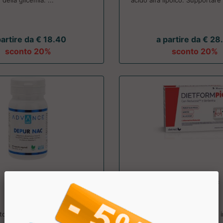
della glicemia. ...
acido alfa lipoico. Supportare l’
partire da € 18.40
a partire da € 28
sconto 20%
sconto 20%
Depur NAC
Dietform Pic
+Watt
Dietmed
tore alimentare ad azione
Composizione bilanciata di i