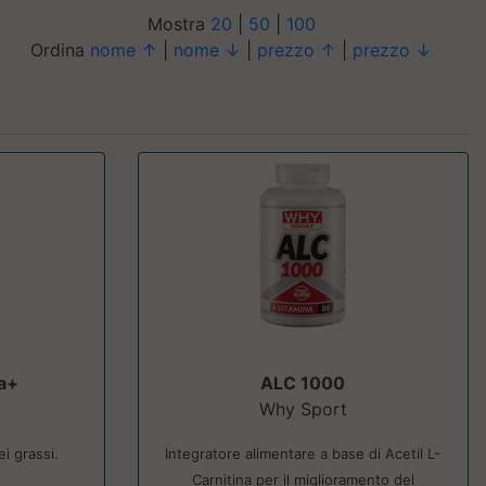
Mostra
20
|
50
|
100
Ordina
nome ↑
|
nome ↓
|
prezzo ↑
|
prezzo ↓
na+
ALC 1000
Why Sport
i grassi.
Integratore alimentare a base di Acetil L-
.
Carnitina per il miglioramento del