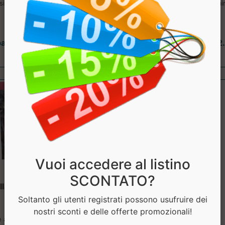
sidante e depurativa. ....
naturali e principi attivi mir
controllo ...
partire da € 13.60
a partire da € 22
sconto 20%
sconto 20%
Vuoi accedere al listino
SCONTATO?
lla Pro Source Slim
LIPOIC 1000
NaturVeg
Why Sport
Soltanto gli utenti registrati possono usufruire dei
nostri sconti e delle offerte promozionali!
e alimentare che rappresenta
...