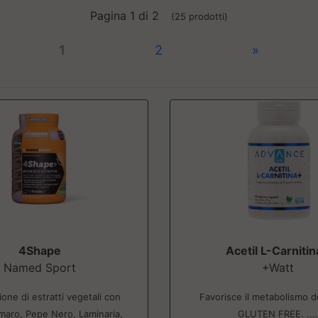
Pagina 1 di 2
(25 prodotti)
1
2
»
4Shape
Acetil L-Carniti
Named Sport
+Watt
one di estratti vegetali con
Favorisce il metabolismo de
maro, Pepe Nero, Laminaria,
GLUTEN FREE. ...