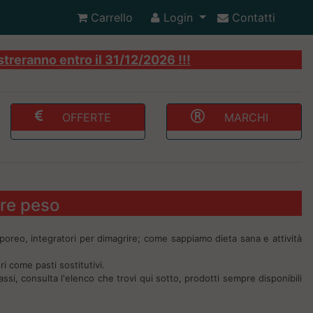
Carrello
Login
Contatti
streranno entro il 31/12/2026 !!!
OFFERTE
MARCHI
ere peso
orporeo, integratori per dimagrire; come sappiamo dieta sana e attività
ri come pasti sostitutivi.
assi, consulta l'elenco che trovi qui sotto, prodotti sempre disponibili