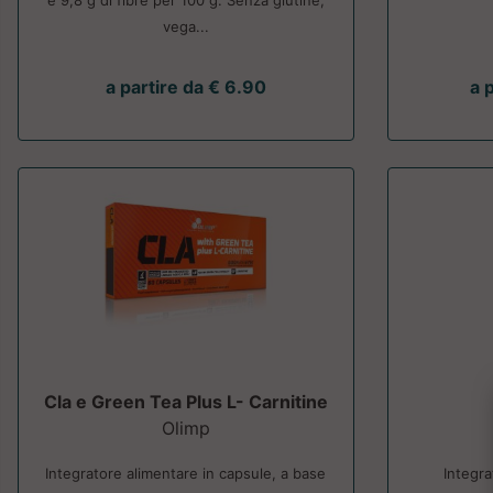
e 9,8 g di fibre per 100 g. Senza glutine,
vega...
a partire da € 6.90
a 
Cla e Green Tea Plus L- Carnitine
Olimp
Integratore alimentare in capsule, a base
Integra