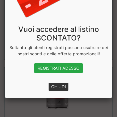
Testoxeed
Olimp
L’ingrediente più innovativo di T-100® LTD EDITION è un
Vuoi accedere al listino
estratto b...
SCONTATO?
Soltanto gli utenti registrati possono usufruire dei
a partire da € 31.05
nostri sconti e delle offerte promozionali!
sconto 15%
REGISTRATI ADESSO
CHIUDI