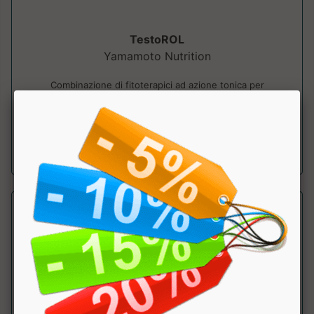
TestoROL
Yamamoto Nutrition
Combinazione di fitoterapici ad azione tonica per
supportare la produzione ormonale, la fe...
a partire da € 20.22
sconto 15.01%