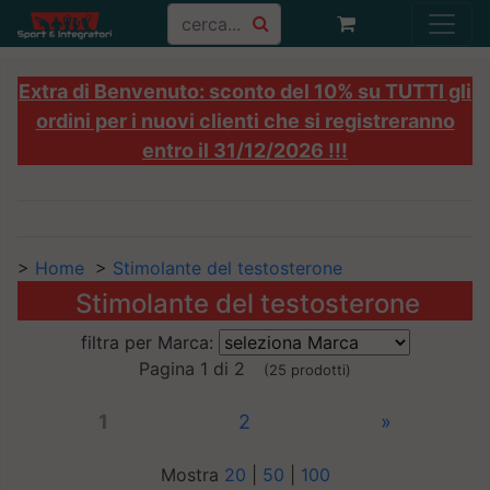
Extra di Benvenuto: sconto del 10% su TUTTI gli
ordini per i nuovi clienti che si registreranno
entro il 31/12/2026 !!!
>
Home
>
Stimolante del testosterone
Stimolante del testosterone
filtra per Marca:
Pagina 1 di 2
(25 prodotti)
1
2
»
Mostra
20
|
50
|
100