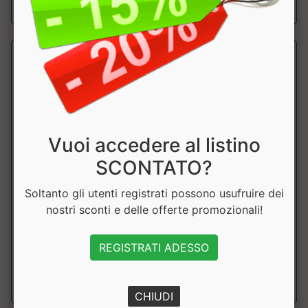
sconto 20%
Vuoi accedere al listino
SCONTATO?
Omega 3 Fish Oil
Soltanto gli utenti registrati possono usufruire dei
Self Omninutrition
nostri sconti e delle offerte promozionali!
Integratore alimentare di Omega 3. ....
REGISTRATI ADESSO
a partire da € 12.47
sconto 22.01%
CHIUDI