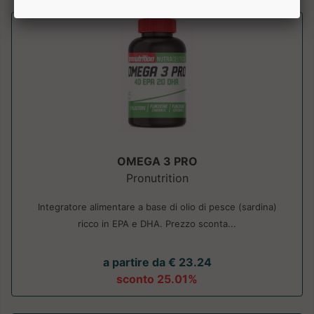
OMEGA 3 PRO
Pronutrition
Integratore alimentare a base di olio di pesce (sardina)
ricco in EPA e DHA. Prezzo sconta...
a partire da € 23.24
sconto 25.01%