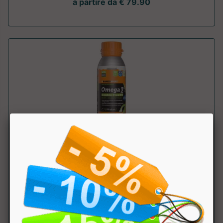
a partire da € 79.90
Omega 3 Double Plus
Named Sport
Integratore alimentare di Acidi Grassi Omega3 EPA e DHA.
Formula esclusiva e concentrata s...
a partire da € 87.99