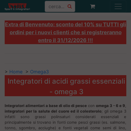
Extra di Benvenuto: sconto del 10% su TUTTI gli
ordini per i nuovi clienti che si registreranno
entro il 31/12/2026 !!!
>
Home
>
Omega3
Integratori di acidi grassi essenziali
- omega 3
Integratori alimentari a base di olio di pesce
con
omega 3 - 6 e 9
,
integratori per la salute del cuore ed il colesterolo
; gli omega 3
infatti sono grassi polinsaturi considerati essenziali e
principalmente si trovano in fonti come pesci grassi (es. salmone,
tonno, sgombro, acciughe) e fonti vegetali come semi di lino,