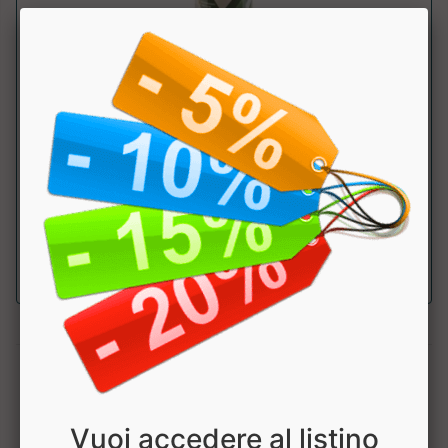
Aloe-sy Succo Puro
Syrio
Puro succo di aloe vera, non diluito, ottenuto dalla parte
interna carnosa delle foglie d...
a partire da € 18.00
sconto 10%
1
Vuoi accedere al listino