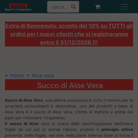
Extra di Benvenuto: sconto del 10% su TUTTI gli
ordini per i nuovi clienti che si registreranno
entro il 31/12/2026 !!!
>
Home
>
Aloe vera
Succo di Aloe Vera
Succo di Aloe Vera
, una pianta conosciuta in tutto il mondo per le
proprietà antiossidanti e depurative, uno dei prodotti a base di
Aloe Vera è il succo di Aloe Vera, ottimo al mattino e prima dei
pasti per rinforzare l'organismo.
Il succo di Aloe
vera si ricava dalla centrifugazione dell'intera
foglia da cui poi si estrae l'aloina, proprio il
principio attivo
presente nelle foglie, ma non nella parte interna dove si trova il