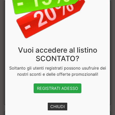
Vuoi accedere al listino
Gorilla Pro Source Original
SCONTATO?
NaturVeg
Soltanto gli utenti registrati possono usufruire dei
Integratore alimentare a base di proteine vegetali ideale
nostri sconti e delle offerte promozionali!
per chi si allena molto spesso. ...
REGISTRATI ADESSO
a partire da € 48.00
CHIUDI