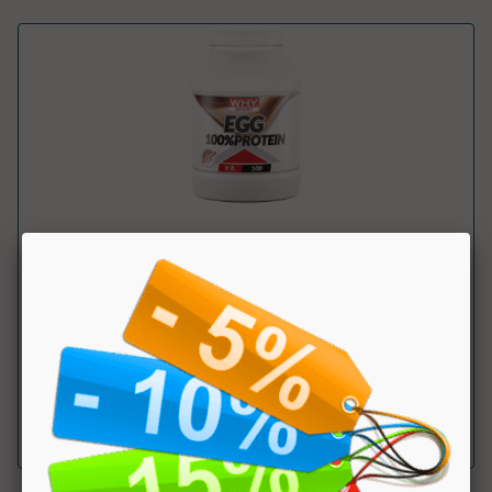
Egg 100% Protein
Why Sport
Integratore alimentare di proteine dell’uovo ad alto valore
biologico per gli intoll...
a partire da € 43.92
sconto 20%