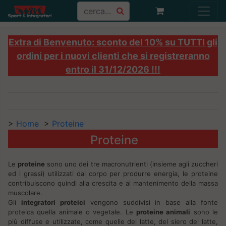
Extra di Benvenuto: sconto del 10% su TUTTI gli
ordini per i nuovi clienti che si registreranno
entro il 31/12/2026 !!!
>
Home
>
Proteine
Proteine
Le
proteine
sono uno dei tre macronutrienti (insieme agli zuccheri
ed i grassi) utilizzati dal corpo per produrre energia, le proteine
contribuiscono quindi alla crescita e al mantenimento della massa
muscolare.
Gli
integratori proteici
vengono suddivisi in base alla fonte
proteica quella animale o vegetale. Le
proteine animali
sono le
più diffuse e utilizzate, come quelle del latte, del siero del latte,