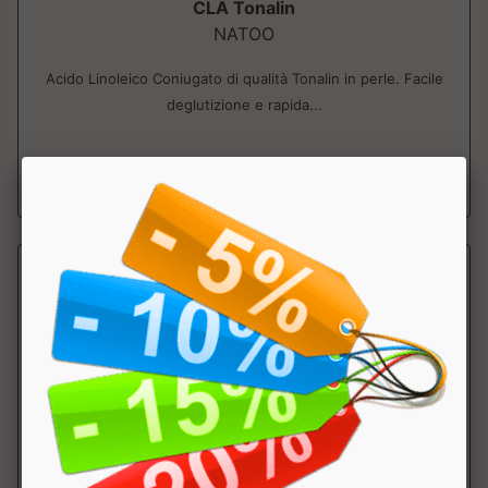
CLA Tonalin
NATOO
Acido Linoleico Coniugato di qualità Tonalin in perle. Facile
deglutizione e rapida...
a partire da € 21.90
CLA+