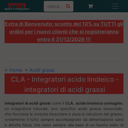
Extra di Benvenuto: sconto del 10% su TUTTI gli
ordini per i nuovi clienti che si registreranno
entro il 31/12/2026 !!!
>
Home
>
Acidi grassi
CLA - Integratori acido linoleico -
integratori di acidi grassi
Integratori di acidi grassi
come Il
CLA
,
acido linoleico coniugato
,
un integratore naturale, uno specifico acido grasso essenziale,
che favorisce la crescita muscolare e aiuta la riduzione del grasso,
ovviamente il tutto sempre accompagnato da alimentazione sana
e attività fisica, che sono sempre alla base di un buono stato di