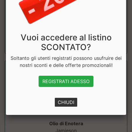
+Watt
Acido linoleico coniugato. Ideale per chi fa pratica attività
fisica intensa e vuol...
Vuoi accedere al listino
a partire da € 26.40
SCONTATO?
sconto 20%
Soltanto gli utenti registrati possono usufruire dei
nostri sconti e delle offerte promozionali!
REGISTRATI ADESSO
CHIUDI
Olio di Enotera
Jamieson