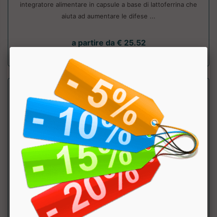
integratore alimentare in capsule a base di lattoferrina che
aiuta ad aumentare le difese ...
a partire da € 25.52
sconto 20%
LATTOFERRINA CAPS IMMUNO
CFQ Life srl
Integratore alimentare di lattoferrina dalle propriet&agrave;