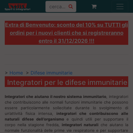
Extra di Benvenuto: sconto del 10% su TUTTI gli
ordini per i nuovi clienti che si registreranno
entro il 31/12/2026 !!!
>
Home
>
Difese immunitarie
Integratori per le difese immunitarie
Integratori che aiutano il nostro sistema immunitario
, integratori
che contribuiscono alle normali funzioni immunitarie che possono
essere particolarmente sollecitate durante lo svolgimento di
un’attività fisica intensa,
integratori che contribuiscono alle
naturali difese dell’organismo
e quindi utili per supportare il
corpo nella stagione fredda,
integratori naturali
che aiutano la
normale funzionalità delle prime vie respiratorie e per supportare