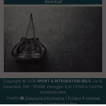
Kombat
Copyright © 2018
SPORT & INTEGRATORI SRLS
, via G.
Zanardelli, 190 - 55049 Viareggio (Lu) | P.IVA e Cod.Fis.
02459350464
Credits
Soluzione Informatica
|
Privacy
&
cookies
policies |
Condizioni e Resi