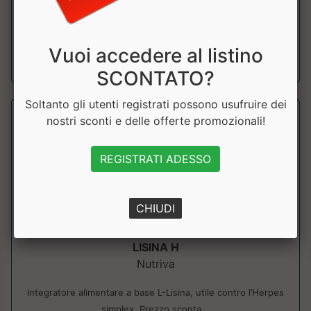
antimicrobiche e antivir...
a partire da € 17.91
Vuoi accedere al listino
sconto 10%
SCONTATO?
Soltanto gli utenti registrati possono usufruire dei
nostri sconti e delle offerte promozionali!
REGISTRATI ADESSO
CHIUDI
LISINA H
Nutriva
Integratore alimentare a base L-Lisina, utile contro l’Herpes
simplex. Prezzo sconta...