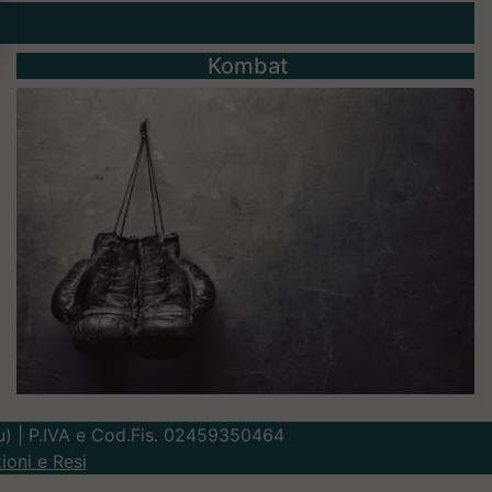
Kombat
Lu) | P.IVA e Cod.Fis. 02459350464
ioni e Resi