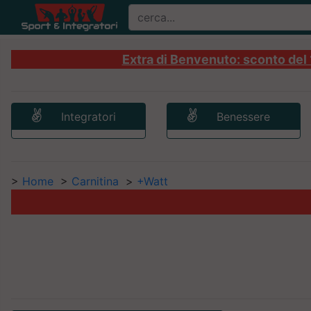
Extra di Benvenuto: sconto del 1
Integratori
Benessere
>
Home
>
Carnitina
>
+Watt