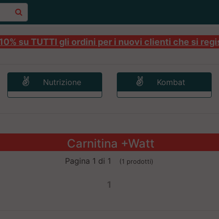
0% su TUTTI gli ordini per i nuovi clienti che si regi
Nutrizione
Kombat
Carnitina +Watt
Pagina 1 di 1
(1 prodotti)
1