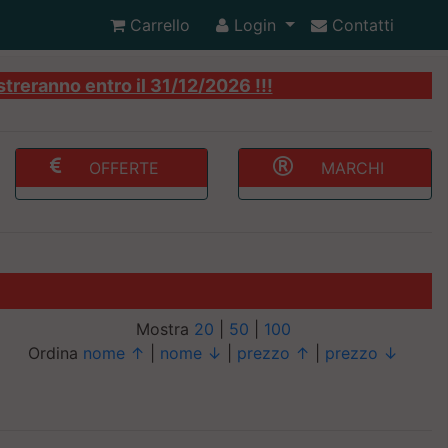
Carrello
Login
Contatti
streranno entro il 31/12/2026 !!!
OFFERTE
MARCHI
Mostra
20
|
50
|
100
Ordina
nome ↑
|
nome ↓
|
prezzo ↑
|
prezzo ↓