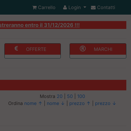
Carrello
Login
Contatti
streranno entro il 31/12/2026 !!!
OFFERTE
MARCHI
Mostra
20
|
50
|
100
Ordina
nome ↑
|
nome ↓
|
prezzo ↑
|
prezzo ↓