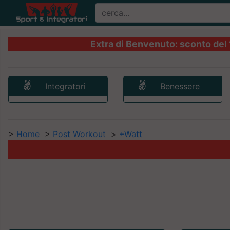
Extra di Benvenuto: sconto del 1
Integratori
Benessere
>
Home
>
Post Workout
>
+Watt