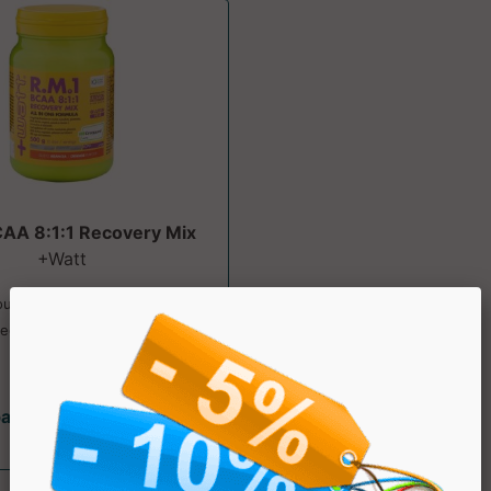
CAA 8:1:1 Recovery Mix
+Watt
ut per il supporto muscolare
ed energetico. ....
partire da € 26.40
sconto 20%