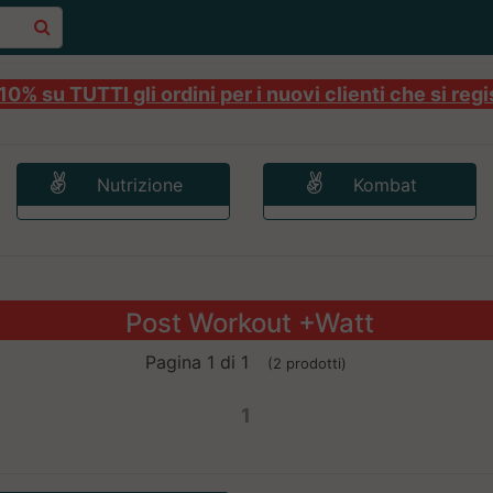
0% su TUTTI gli ordini per i nuovi clienti che si regi
Nutrizione
Kombat
Post Workout +Watt
Pagina 1 di 1
(2 prodotti)
1