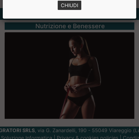
CHIUDI
Rubriche
Nutrizione e Benessere
GRATORI SRLS
, via G. Zanardelli, 190 - 55049 Viareggio (
Soluzione Informatica
|
Privacy
&
cookies
policies |
Condiz