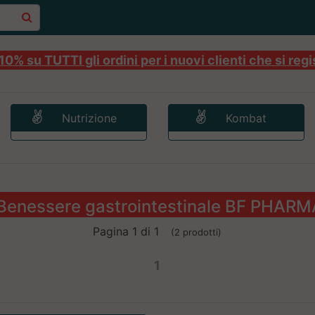
0% su TUTTI gli ordini per i nuovi clienti che si regi
Nutrizione
Kombat
Benessere gastrointestinale BF PHARM
Pagina 1 di 1
(2 prodotti)
1