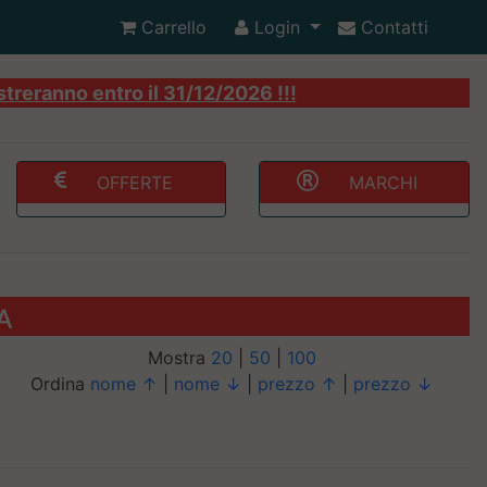
Carrello
Login
Contatti
streranno entro il 31/12/2026 !!!
OFFERTE
MARCHI
A
Mostra
20
|
50
|
100
Ordina
nome ↑
|
nome ↓
|
prezzo ↑
|
prezzo ↓