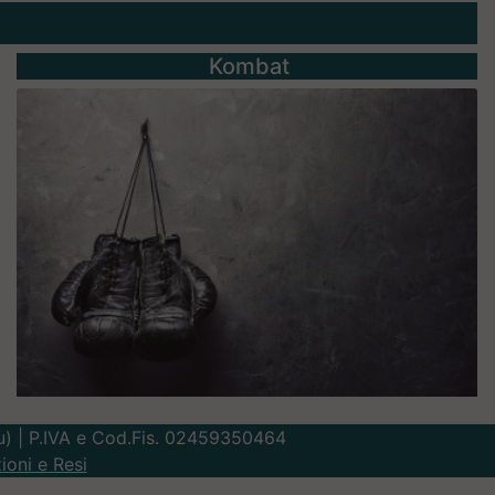
Kombat
Lu) | P.IVA e Cod.Fis. 02459350464
ioni e Resi