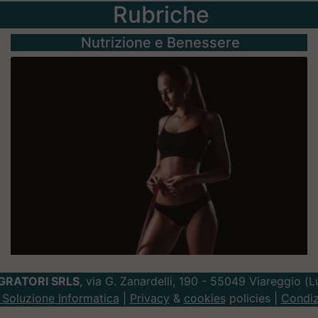
Rubriche
Nutrizione e Benessere
GRATORI SRLS
, via G. Zanardelli, 190 - 55049 Viareggio (
Soluzione Informatica
|
Privacy
&
cookies
policies |
Condiz