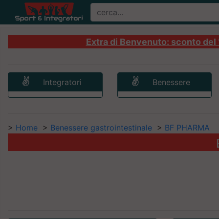
Extra di Benvenuto: sconto del 1
Integratori
Benessere
>
Home
>
Benessere gastrointestinale
>
BF PHARMA