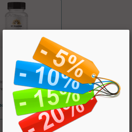
PROBIOTICI
BF PHARMA
tore alimentare utile per il
 della flora intestinale. ....
partire da € 17.01
sconto 10%