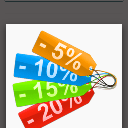
1
Hai bisogno di aiuto? Chatta con noi