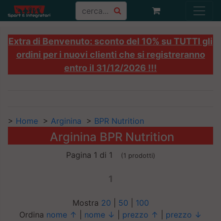
Extra di Benvenuto: sconto del 10% su TUTTI gli
ordini per i nuovi clienti che si registreranno
entro il 31/12/2026 !!!
>
Home
>
Arginina
>
BPR Nutrition
Arginina BPR Nutrition
Pagina 1 di 1
(1 prodotti)
1
Mostra
20
|
50
|
100
Ordina
nome ↑
|
nome ↓
|
prezzo ↑
|
prezzo ↓