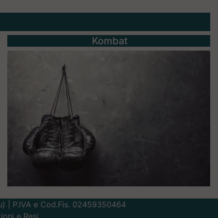
Kombat
Lu) | P.IVA e Cod.Fis. 02459350464
ioni e Resi