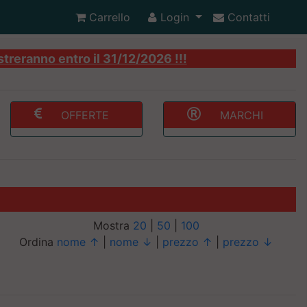
Carrello
Login
Contatti
streranno entro il 31/12/2026 !!!
OFFERTE
MARCHI
Mostra
20
|
50
|
100
Ordina
nome ↑
|
nome ↓
|
prezzo ↑
|
prezzo ↓