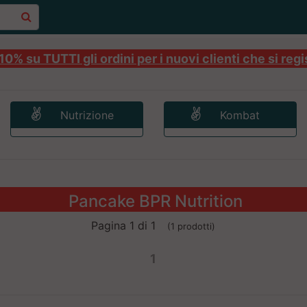
0% su TUTTI gli ordini per i nuovi clienti che si regi
Nutrizione
Kombat
Pancake BPR Nutrition
Pagina 1 di 1
(1 prodotti)
1