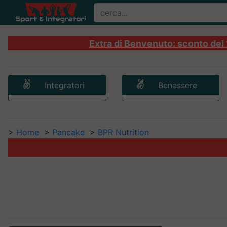
Extra di Benvenuto: sconto del 1
Integratori
Benessere
>
Home
>
Pancake
>
BPR Nutrition