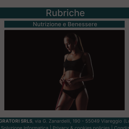
Rubriche
Nutrizione e Benessere
GRATORI SRLS
, via G. Zanardelli, 190 - 55049 Viareggio (
Soluzione Informatica
|
Privacy
&
cookies
policies |
Condiz