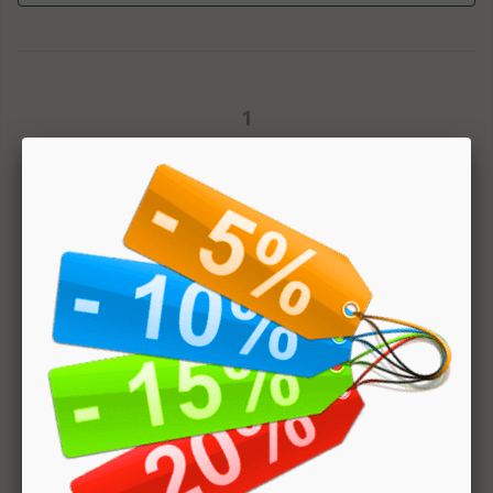
1
Hai bisogno di aiuto? Chatta con noi