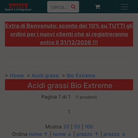
Extra di Benvenuto: sconto del 10% su TUTTI gli
ordini per i nuovi clienti che si registreranno
entro il 31/12/2026 !!!
>
Home
>
Acidi grassi
>
Bio Extreme
Acidi grassi Bio Extreme
Pagina 1 di 1
(1 prodotti)
1
Mostra
20
|
50
|
100
Ordina
nome ↑
|
nome ↓
|
prezzo ↑
|
prezzo ↓