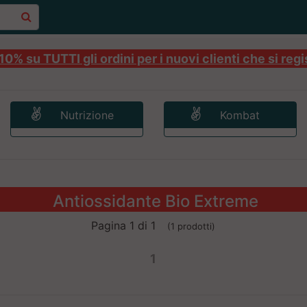
0% su TUTTI gli ordini per i nuovi clienti che si regi
Nutrizione
Kombat
Antiossidante Bio Extreme
Pagina 1 di 1
(1 prodotti)
1