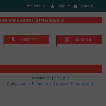
Carrello
Login
Contatti
streranno entro il 31/12/2026 !!!
OFFERTE
MARCHI
Mostra
20
|
50
|
100
Ordina
nome ↑
|
nome ↓
|
prezzo ↑
|
prezzo ↓