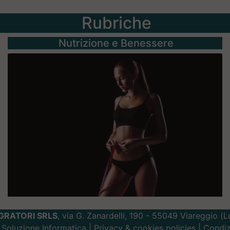
Rubriche
Nutrizione e Benessere
GRATORI SRLS
, via G. Zanardelli, 190 - 55049 Viareggio (
Soluzione Informatica
|
Privacy
&
cookies
policies |
Condiz