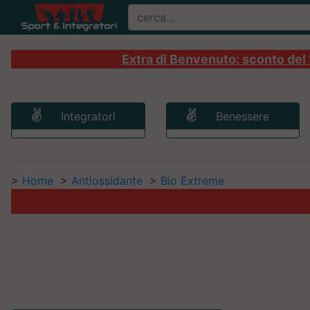
Extra di Benvenuto: sconto del 1
Integratori
Benessere
>
Home
>
Antiossidante
>
Bio Extreme