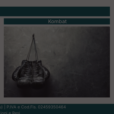
Kombat
Lu) | P.IVA e Cod.Fis. 02459350464
ioni e Resi