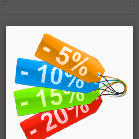
1
Hai bisogno di aiuto? Chatta con noi