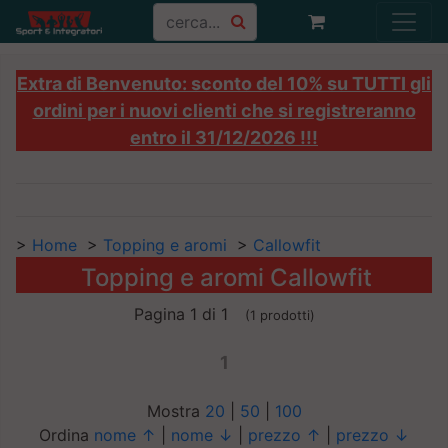
Extra di Benvenuto: sconto del 10% su TUTTI gli
ordini per i nuovi clienti che si registreranno
entro il 31/12/2026 !!!
>
Home
>
Topping e aromi
>
Callowfit
Topping e aromi Callowfit
Pagina 1 di 1
(1 prodotti)
1
Mostra
20
|
50
|
100
Ordina
nome ↑
|
nome ↓
|
prezzo ↑
|
prezzo ↓