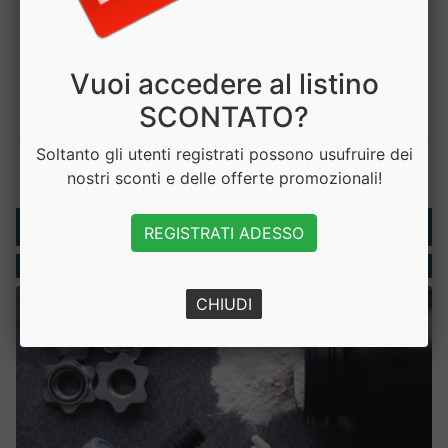
Vuoi accedere al listino
SCONTATO?
Soltanto gli utenti registrati possono usufruire dei
nostri sconti e delle offerte promozionali!
Rubriche
REGISTRATI ADESSO
Integratori
CHIUDI