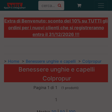
Extra di Benvenuto: sconto del 10% su TUTTI gli
ordini per i nuovi clienti che si registreranno
entro il 31/12/2026 !!!
>
Home
>
Benessere unghie e capelli
>
Colpropur
Benessere unghie e capelli
Colpropur
Pagina 1 di 1
(1 prodotti)
1
Mostra
20
|
50
|
100