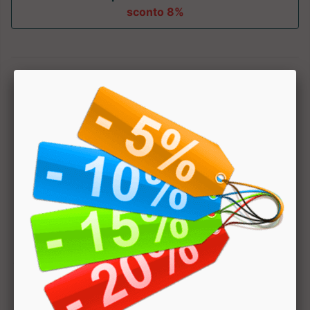
sconto 8%
1
Hai bisogno di aiuto? Chatta con noi