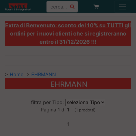
Extra di Benvenuto: sconto del 10% su TUTTI gli
ordini per i nuovi clienti che si registreranno
entro il 31/12/2026 !!!
>
Home
>
EHRMANN
EHRMANN
filtra per Tipo:
Pagina 1 di 1
(1 prodotti)
1