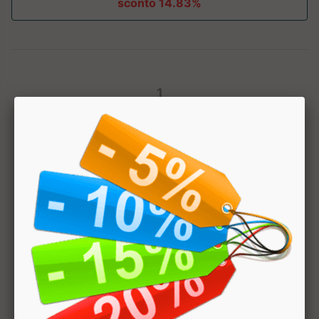
sconto 14.83%
1
Hai bisogno di aiuto? Chatta con noi