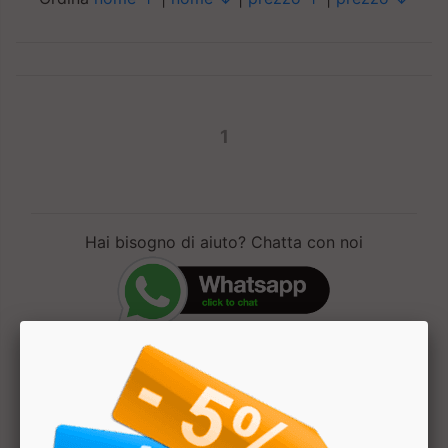
1
Hai bisogno di aiuto? Chatta con noi