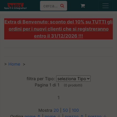
Extra di Benvenuto: sconto del 10% su TUTTI gli
ordini per i nuovi clienti che si registreranno
entro il 31/12/2026 !!!
>
Home
>
filtra per Tipo:
Pagina 1 di 1
(0 prodotti)
1
Mostra
20
|
50
|
100
Ordina
nome ↑
|
nome ↓
|
prezzo ↑
|
prezzo ↓