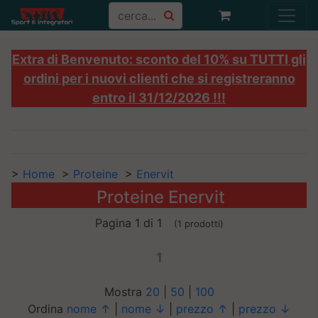
Extra di Benvenuto: sconto del 10% su TUTTI gli
ordini per i nuovi clienti che si registreranno
entro il 31/12/2026 !!!
>
Home
>
Proteine
>
Enervit
Proteine Enervit
Pagina 1 di 1
(1 prodotti)
1
Mostra
20
|
50
|
100
Ordina
nome ↑
|
nome ↓
|
prezzo ↑
|
prezzo ↓