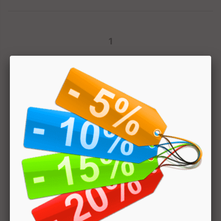
1
Hai bisogno di aiuto? Chatta con noi