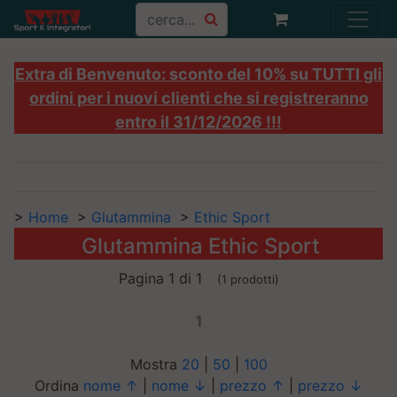
Extra di Benvenuto: sconto del 10% su TUTTI gli
ordini per i nuovi clienti che si registreranno
entro il 31/12/2026 !!!
>
Home
>
Glutammina
>
Ethic Sport
Glutammina Ethic Sport
Pagina 1 di 1
(1 prodotti)
1
Mostra
20
|
50
|
100
Ordina
nome ↑
|
nome ↓
|
prezzo ↑
|
prezzo ↓