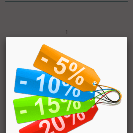
1
Hai bisogno di aiuto? Chatta con noi