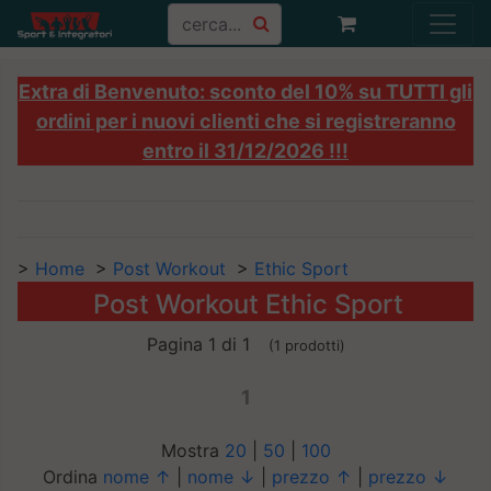
Extra di Benvenuto: sconto del 10% su TUTTI gli
ordini per i nuovi clienti che si registreranno
entro il 31/12/2026 !!!
>
Home
>
Post Workout
>
Ethic Sport
Post Workout Ethic Sport
Pagina 1 di 1
(1 prodotti)
1
Mostra
20
|
50
|
100
Ordina
nome ↑
|
nome ↓
|
prezzo ↑
|
prezzo ↓