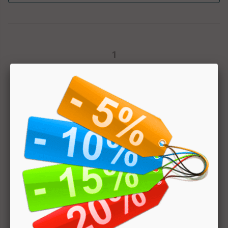
1
Hai bisogno di aiuto? Chatta con noi