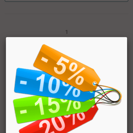
1
Hai bisogno di aiuto? Chatta con noi