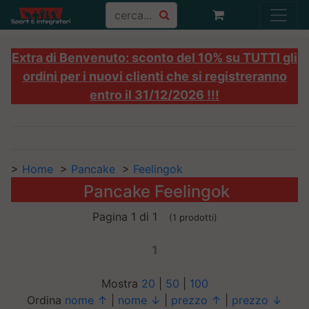
Extra di Benvenuto: sconto del 10% su TUTTI gli
ordini per i nuovi clienti che si registreranno
entro il 31/12/2026 !!!
>
Home
>
Pancake
>
Feelingok
Pancake Feelingok
Pagina 1 di 1
(1 prodotti)
1
Mostra
20
|
50
|
100
Ordina
nome ↑
|
nome ↓
|
prezzo ↑
|
prezzo ↓