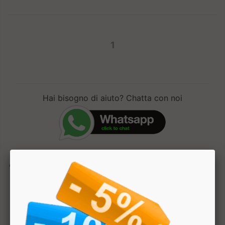
1
Hai bisogno di aiuto? Chatta con noi