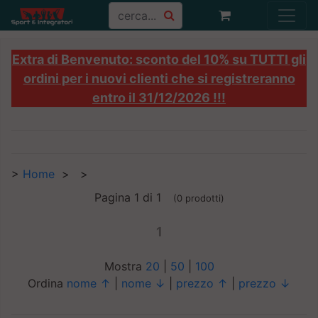
Extra di Benvenuto: sconto del 10% su TUTTI gli
ordini per i nuovi clienti che si registreranno
entro il 31/12/2026 !!!
>
Home
>
>
Pagina 1 di 1
(0 prodotti)
1
Mostra
20
|
50
|
100
Ordina
nome ↑
|
nome ↓
|
prezzo ↑
|
prezzo ↓