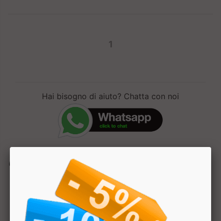
1
Hai bisogno di aiuto? Chatta con noi