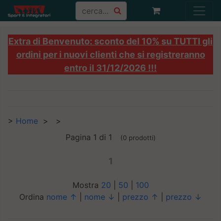
Extra di Benvenuto: sconto del 10% su TUTTI gli
ordini per i nuovi clienti che si registreranno
entro il 31/12/2026 !!!
>
Home
>
>
Pagina 1 di 1
(0 prodotti)
1
Mostra
20
|
50
|
100
Ordina
nome ↑
|
nome ↓
|
prezzo ↑
|
prezzo ↓