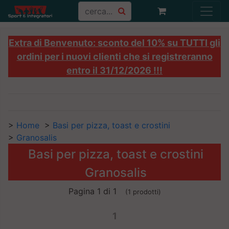
Extra di Benvenuto: sconto del 10% su TUTTI gli
ordini per i nuovi clienti che si registreranno
entro il 31/12/2026 !!!
>
Home
>
Basi per pizza, toast e crostini
>
Granosalis
Basi per pizza, toast e crostini
Granosalis
Pagina 1 di 1
(1 prodotti)
1