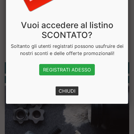
Vuoi accedere al listino
SCONTATO?
Soltanto gli utenti registrati possono usufruire dei
nostri sconti e delle offerte promozionali!
Rubriche
REGISTRATI ADESSO
Integratori
CHIUDI