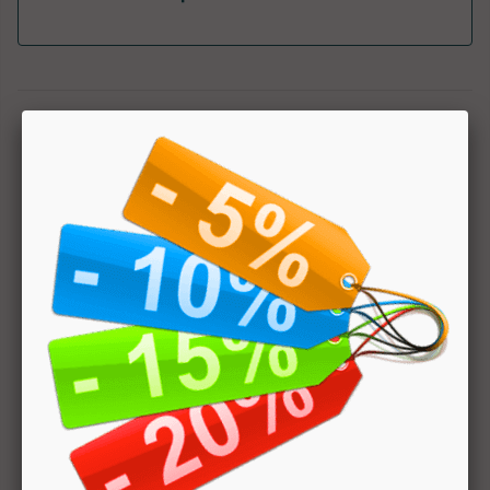
1
Hai bisogno di aiuto? Chatta con noi