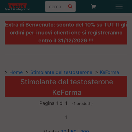
Extra di Benvenuto: sconto del 10% su TUTTI gli
ordini per i nuovi clienti che si registreranno
entro il 31/12/2026 !!!
>
Home
>
Stimolante del testosterone
>
KeForma
Stimolante del testosterone
KeForma
Pagina 1 di 1
(1 prodotti)
1
Mostra
20
|
50
|
100