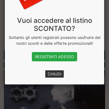
Vuoi accedere al listino
SCONTATO?
Soltanto gli utenti registrati possono usufruire dei
nostri sconti e delle offerte promozionali!
Rubriche
REGISTRATI ADESSO
Integratori
CHIUDI