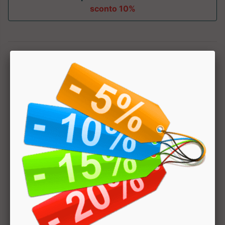
sconto 10%
1
Hai bisogno di aiuto? Chatta con noi