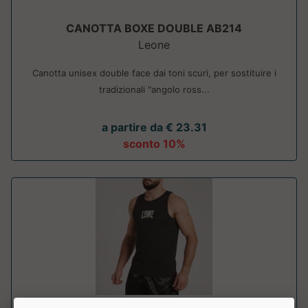
CANOTTA BOXE DOUBLE AB214
Leone
Canotta unisex double face dai toni scuri, per sostituire i
tradizionali "angolo ross...
a partire da € 23.31
sconto 10%