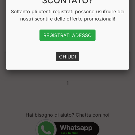
SCONTATO?
CANOTTIERA BOXE DNA AB228
Leone
Soltanto gli utenti registrati possono usufruire dei
nostri sconti e delle offerte promozionali!
Canottiera da boxe leggera e traspirante. ....
REGISTRATI ADESSO
a partire da € 21.51
sconto 10%
CHIUDI
1
Hai bisogno di aiuto? Chatta con noi