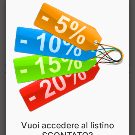
CANOTTIERA BOXE COLOR BLOCK AB236
Leone
Canotta leggera i poliestere, comoda e pratica per
l`allenamento. ....
a partire da € 19.71
sconto 10%
Vuoi accedere al listino