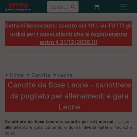
Extra di Benvenuto: sconto del 10% su TUTTI gli
ordini per i nuovi clienti che si registreranno
entro il 31/12/2026 !!!
>
Home
>
Canotte
>
Leone
Canotte da Boxe Leone - canottiere
da pugilato per allenamenti e gara
Leone
Canottiere da boxe Leone e canotte per arti marziali
, sia per
allenamento e gara, da uomo e donna, diversi materiali tecnici e
colori.