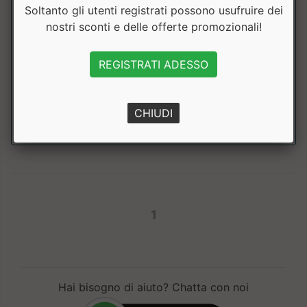
Soltanto gli utenti registrati possono usufruire dei
nostri sconti e delle offerte promozionali!
Cavigliere Jacquard AB717
Leone
REGISTRATI ADESSO
Cavigliere rinforzate in cotone elasticizzato. ....
a partire da € 10.71
CHIUDI
sconto 10%
1
Hai bisogno di aiuto? Chatta con noi