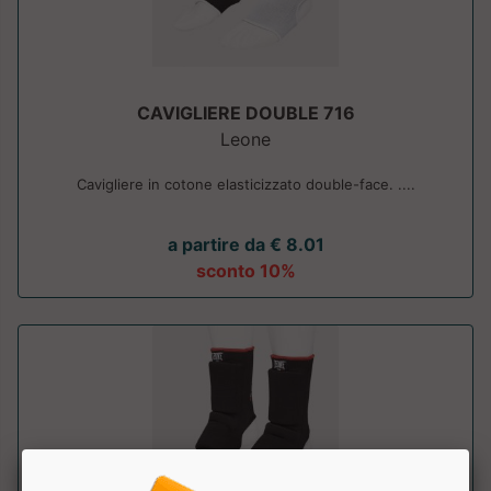
CAVIGLIERE DOUBLE 716
Leone
Cavigliere in cotone elasticizzato double-face. ....
a partire da € 8.01
sconto 10%