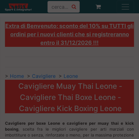
Extra di Benvenuto: sconto del 10% su TUTTI gli
ordini per i nuovi clienti che si registreranno
entro il 31/12/2026 !!!
>
Home
>
Cavigliere
>
Leone
Cavigliere Muay Thai Leone -
Cavigliere Thai Boxe Leone -
Cavigliere Kick Boxing Leone
Cavigliere per boxe Leone e cavigliere per muay thai e kick
boxing
, scelta fra le migliori cavigliere per arti marziali con
imbottiture o senza, rinforzate o meno, per la massima protezione