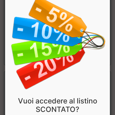
CAVIGLIERE IMBOTTITE AB720
Leone
Cavigliera dotata di una tripla imbottitura in GEL con EVA
che assicura la giusta protezio...
a partire da € 13.41
sconto 10%
Vuoi accedere al listino
SCONTATO?