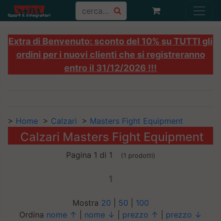
Extra di Benvenuto: sconto del 10% su TUTTI gli
ordini per i nuovi clienti che si registreranno
entro il 31/12/2026 !!!
>
Home
>
Calzari
>
Masters Fight Equipment
Calzari Masters Fight Equipment
Pagina 1 di 1
(1 prodotti)
1
Mostra
20
|
50
|
100
Ordina
nome ↑
|
nome ↓
|
prezzo ↑
|
prezzo ↓