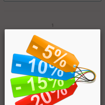
1
Hai bisogno di aiuto? Chatta con noi