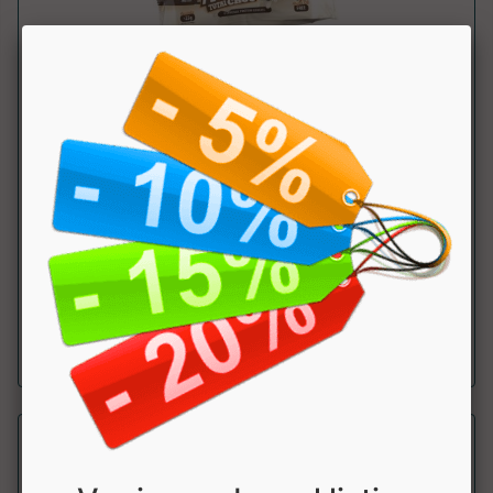
Max Black - total choc
Max Protein
Gustosi biscotti proteici al gusto Burro di Arachidi. Prodotto
Scontato....
a partire da € 4.77
sconto 10%