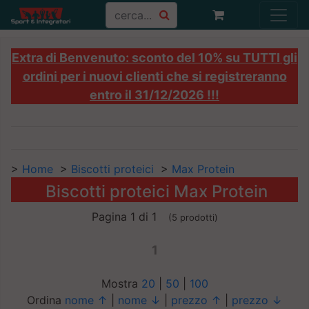
Extra di Benvenuto: sconto del 10% su TUTTI gli
ordini per i nuovi clienti che si registreranno
entro il 31/12/2026 !!!
>
Home
>
Biscotti proteici
>
Max Protein
Biscotti proteici Max Protein
Pagina 1 di 1
(5 prodotti)
1
Mostra
20
|
50
|
100
Ordina
nome ↑
|
nome ↓
|
prezzo ↑
|
prezzo ↓