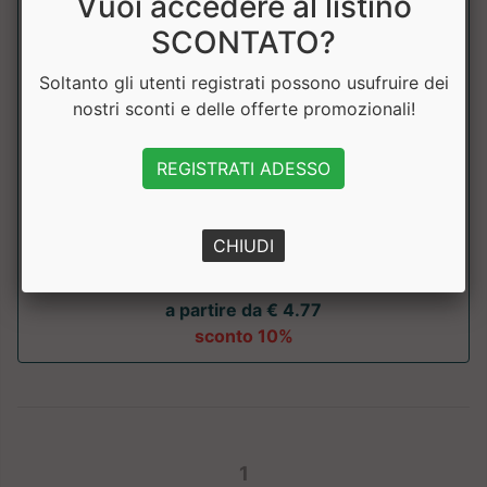
Vuoi accedere al listino
SCONTATO?
Soltanto gli utenti registrati possono usufruire dei
nostri sconti e delle offerte promozionali!
Max Cookies
REGISTRATI ADESSO
Max Protein
Biscotti in stile americano con 36g di proteine. Uno snack
CHIUDI
proteico autentico e delizioso....
a partire da € 4.77
sconto 10%
1