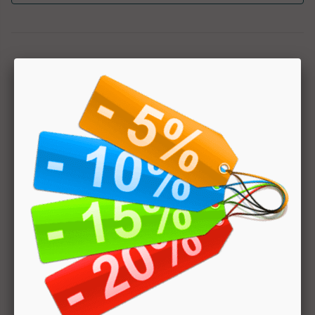
1
Hai bisogno di aiuto? Chatta con noi