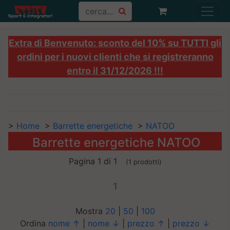
Extra di Benvenuto: sconto del 10% su TUTTI gli
ordini per i nuovi clienti che si registreranno
entro il 31/12/2026 !!!
>
Home
>
Barrette energetiche
>
NATOO
Barrette energetiche NATOO
Pagina 1 di 1
(1 prodotti)
1
Mostra
20
|
50
|
100
Ordina
nome ↑
|
nome ↓
|
prezzo ↑
|
prezzo ↓