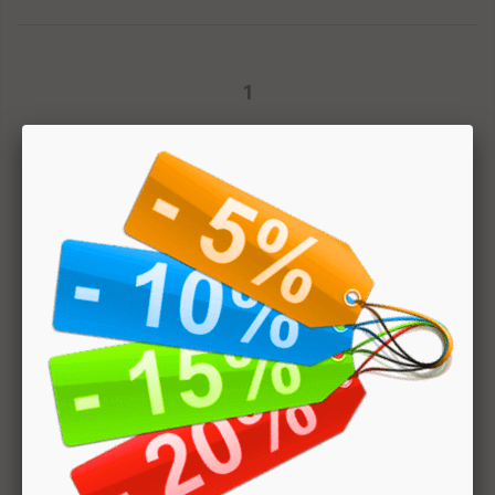
1
Hai bisogno di aiuto? Chatta con noi