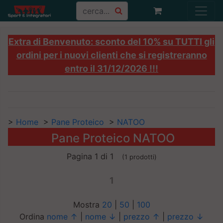
Extra di Benvenuto: sconto del 10% su TUTTI gli
ordini per i nuovi clienti che si registreranno
entro il 31/12/2026 !!!
>
Home
>
Pane Proteico
>
NATOO
Pane Proteico NATOO
Pagina 1 di 1
(1 prodotti)
1
Mostra
20
|
50
|
100
Ordina
nome ↑
|
nome ↓
|
prezzo ↑
|
prezzo ↓