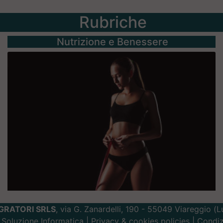
Rubriche
Nutrizione e Benessere
GRATORI SRLS
, via G. Zanardelli, 190 - 55049 Viareggio (
Soluzione Informatica
|
Privacy
&
cookies
policies |
Condiz