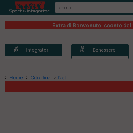
Extra di Benvenuto: sconto del 1
Integratori
Benessere
>
Home
>
Citrullina
>
Net