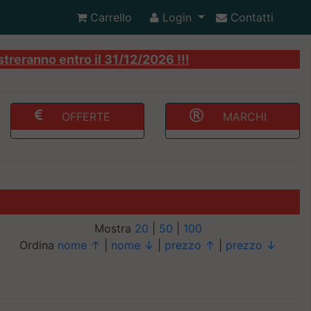
Carrello
Login
Contatti
streranno entro il 31/12/2026 !!!
OFFERTE
MARCHI
Mostra
20
|
50
|
100
Ordina
nome ↑
|
nome ↓
|
prezzo ↑
|
prezzo ↓