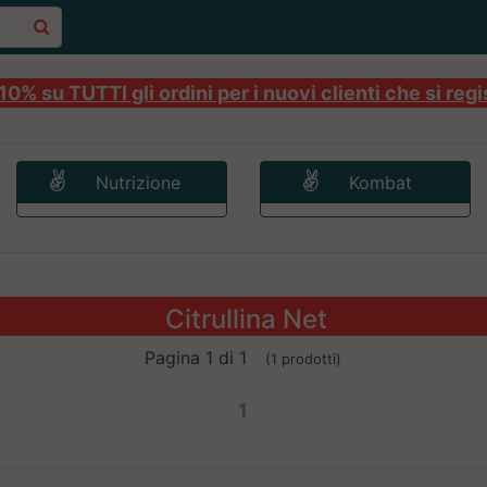
0% su TUTTI gli ordini per i nuovi clienti che si regi
Nutrizione
Kombat
Citrullina Net
Pagina 1 di 1
(1 prodotti)
1