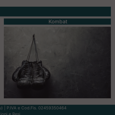
Kombat
Lu) | P.IVA e Cod.Fis. 02459350464
ioni e Resi