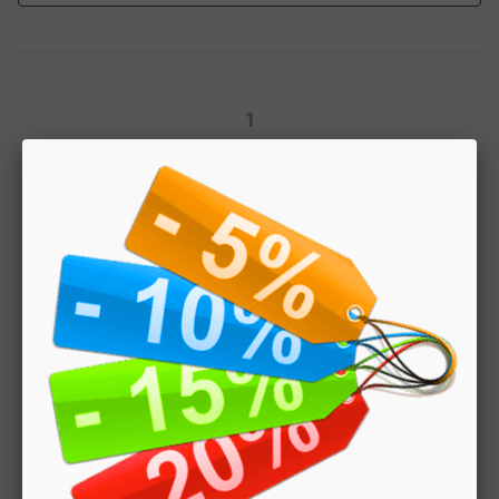
1
Hai bisogno di aiuto? Chatta con noi