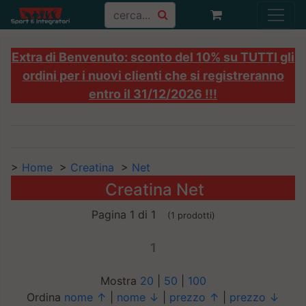
Extra di Benvenuto: sconto del 10% su TUTTI gli
ordini per i nuovi clienti che si registreranno
entro il 31/12/2026 !!!
>
Home
>
Creatina
>
Net
Creatina Net
Pagina 1 di 1
(1 prodotti)
1
Mostra
20
|
50
|
100
Ordina
nome ↑
|
nome ↓
|
prezzo ↑
|
prezzo ↓