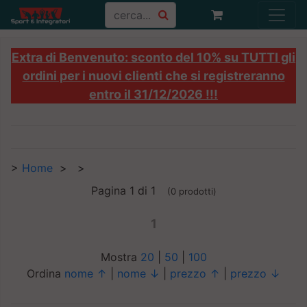
Extra di Benvenuto: sconto del 10% su TUTTI gli
ordini per i nuovi clienti che si registreranno
entro il 31/12/2026 !!!
>
Home
>
>
Pagina 1 di 1
(0 prodotti)
1
Mostra
20
|
50
|
100
Ordina
nome ↑
|
nome ↓
|
prezzo ↑
|
prezzo ↓