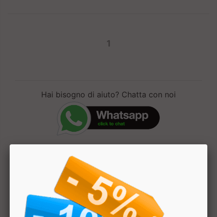
1
Hai bisogno di aiuto? Chatta con noi