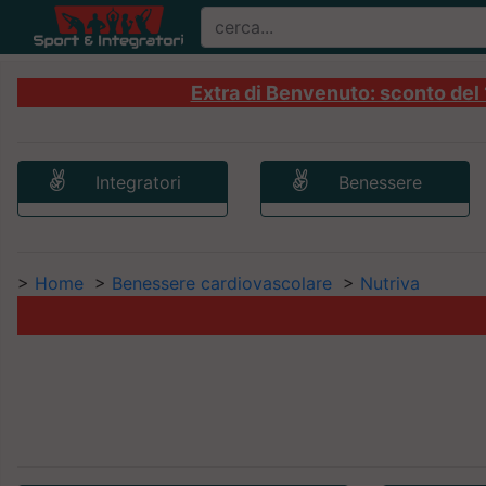
Extra di Benvenuto: sconto del 1
Integratori
Benessere
>
Home
>
Benessere cardiovascolare
>
Nutriva