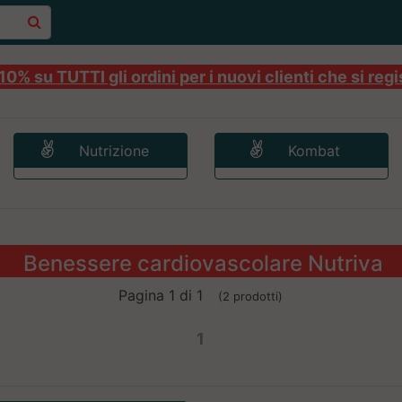
0% su TUTTI gli ordini per i nuovi clienti che si regi
Nutrizione
Kombat
Benessere cardiovascolare Nutriva
Pagina 1 di 1
(2 prodotti)
1