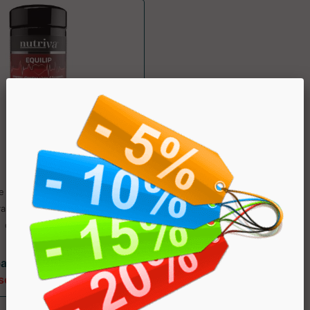
Equilip
Nutriva
e alimentare per il benessere
ascolare e il controllo del
colesterolo. P...
partire da € 23.38
sconto 14.98%