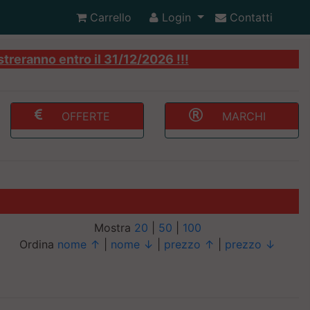
Carrello
Login
Contatti
streranno entro il 31/12/2026 !!!
OFFERTE
MARCHI
Mostra
20
|
50
|
100
Ordina
nome ↑
|
nome ↓
|
prezzo ↑
|
prezzo ↓