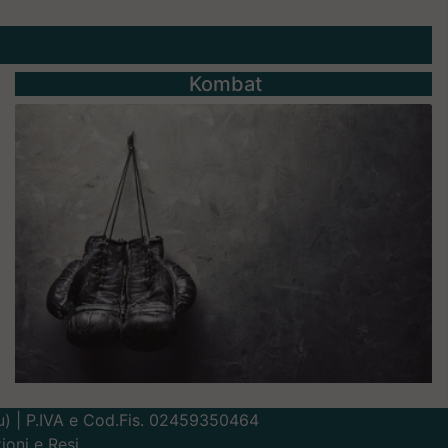
Kombat
Lu) | P.IVA e Cod.Fis. 02459350464
ioni e Resi