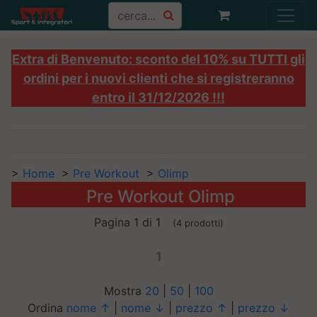
Extra di Benvenuto: sconto del 10% su TUTTI gli
ordini per i nuovi clienti che si registreranno
entro il 31/12/2026 !!!
>
Home
>
Pre Workout
>
Olimp
Pre Workout Olimp
Pagina 1 di 1
(4 prodotti)
1
Mostra
20
|
50
|
100
Ordina
nome ↑
|
nome ↓
|
prezzo ↑
|
prezzo ↓