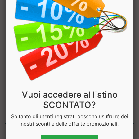
RedWeiler Shot
Olimp
REDWEILER® SHOT è uno shot pre-allenamento "diabolico",
Vuoi accedere al listino
che non pu&og...
SCONTATO?
a partire da € 3.50
Soltanto gli utenti registrati possono usufruire dei
nostri sconti e delle offerte promozionali!