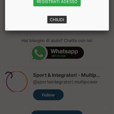
REGISTRATI ADESSO
1
CHIUDI
Hai bisogno di aiuto? Chatta con noi