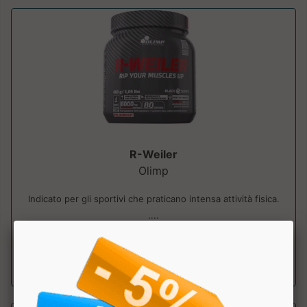
R-Weiler
Olimp
Indicato per gli sportivi che praticano intensa attività fisica.
....
a partire da € 41.34
sconto 14.99%