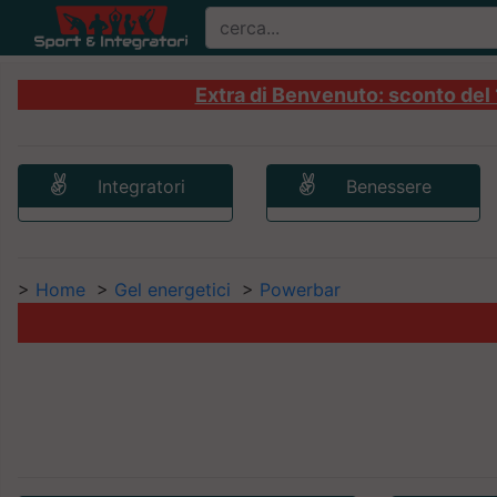
Extra di Benvenuto: sconto del 1
Integratori
Benessere
>
Home
>
Gel energetici
>
Powerbar