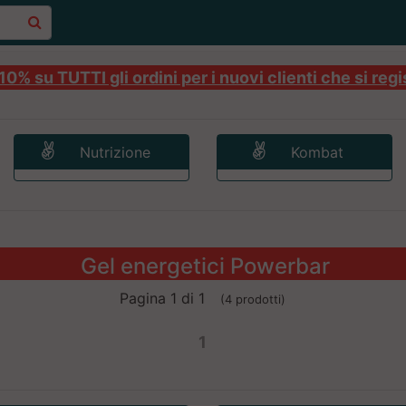
0% su TUTTI gli ordini per i nuovi clienti che si regi
Nutrizione
Kombat
Gel energetici Powerbar
Pagina 1 di 1
(4 prodotti)
1