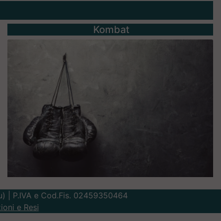
Kombat
Lu) | P.IVA e Cod.Fis. 02459350464
ioni e Resi