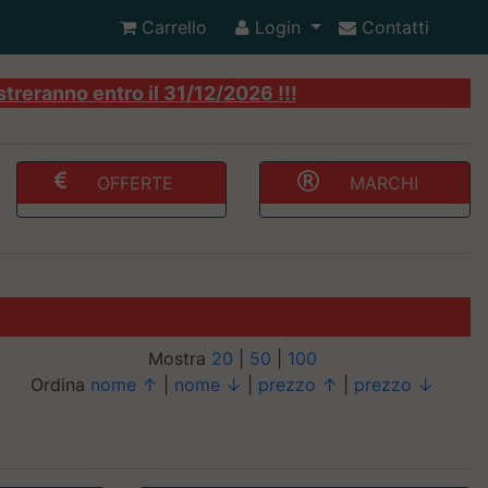
Carrello
Login
Contatti
streranno entro il 31/12/2026 !!!
OFFERTE
MARCHI
Mostra
20
|
50
|
100
Ordina
nome ↑
|
nome ↓
|
prezzo ↑
|
prezzo ↓