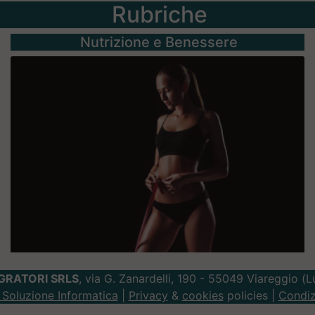
Rubriche
Nutrizione e Benessere
GRATORI SRLS
, via G. Zanardelli, 190 - 55049 Viareggio (
Soluzione Informatica
|
Privacy
&
cookies
policies |
Condiz