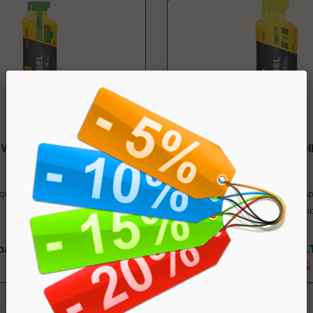
OWERGEL HYDRO
POWERGEL ORIGI
Powerbar
Powerbar
ldquo;liquido&rdquo; ricco di
Integratore alimentare per spo
carboidrati. ...
con carboidrati e sodio.
partire da € 3.06
a partire da € 2.
sconto 15%
sconto 14.8%