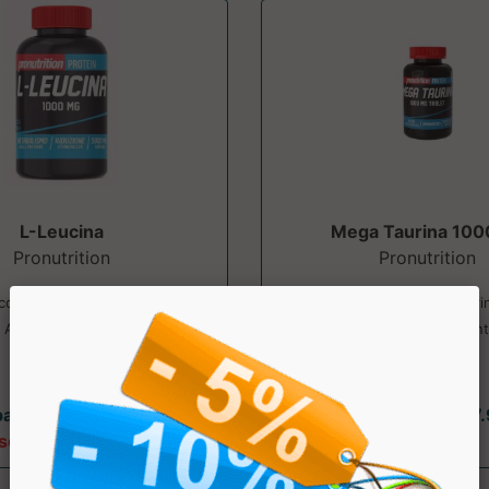
L-Leucina
Mega Taurina 10
Pronutrition
Pronutrition
 con vitamina B6, 1000mg per
Integratore a base di Tauri
 Anticatabolico ed energetico
dosaggio. Prezzo Sconta
per sportivi...
partire da € 16.55
a partire da € 17
sconto 28.01%