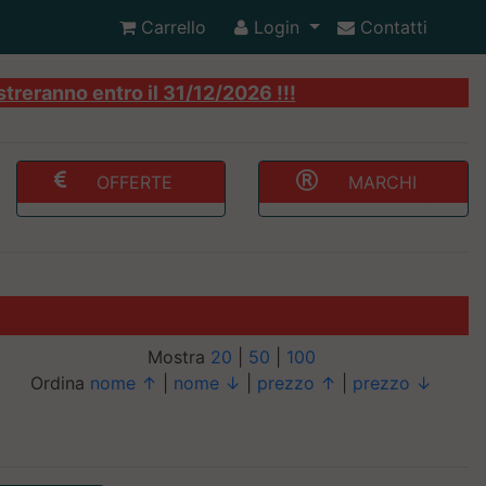
Carrello
Login
Contatti
streranno entro il 31/12/2026 !!!
OFFERTE
MARCHI
Mostra
20
|
50
|
100
Ordina
nome ↑
|
nome ↓
|
prezzo ↑
|
prezzo ↓