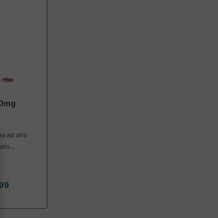
00mg
na ad alto
to....
.99