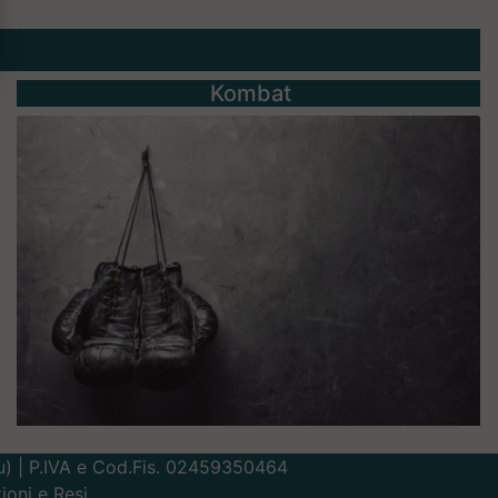
Kombat
Lu) | P.IVA e Cod.Fis. 02459350464
ioni e Resi