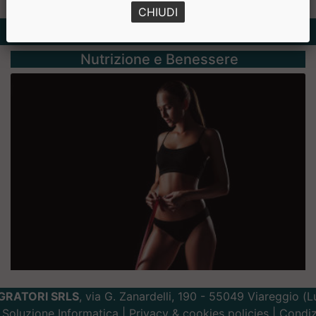
CHIUDI
Rubriche
Nutrizione e Benessere
GRATORI SRLS
, via G. Zanardelli, 190 - 55049 Viareggio (
Soluzione Informatica
|
Privacy
&
cookies
policies |
Condiz