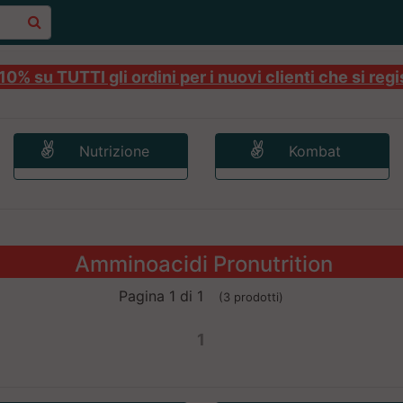
0% su TUTTI gli ordini per i nuovi clienti che si regi
Nutrizione
Kombat
Amminoacidi Pronutrition
Pagina 1 di 1
(3 prodotti)
1