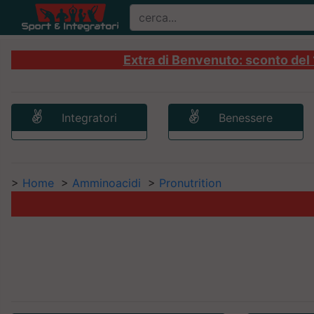
Extra di Benvenuto: sconto del 1
Integratori
Benessere
>
Home
>
Amminoacidi
>
Pronutrition