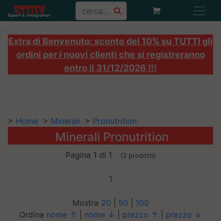
Extra di Benvenuto: sconto del 10% su TUTTI gli
ordini per i nuovi clienti che si registreranno
entro il 31/12/2026 !!!
>
Home
>
Minerali
>
Pronutrition
Minerali Pronutrition
Pagina 1 di 1
(2 prodotti)
1
Mostra
20
|
50
|
100
Ordina
nome ↑
|
nome ↓
|
prezzo ↑
|
prezzo ↓