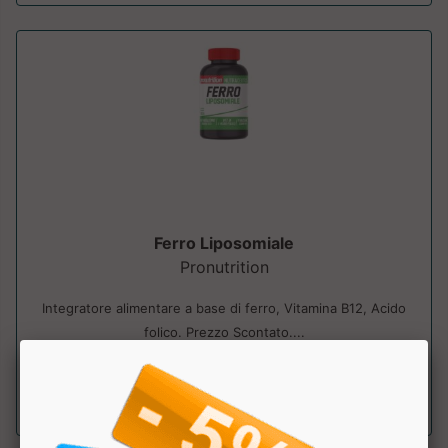
Ferro Liposomiale
Pronutrition
Integratore alimentare a base di ferro, Vitamina B12, Acido
folico. Prezzo Scontato....
a partire da € 22.99