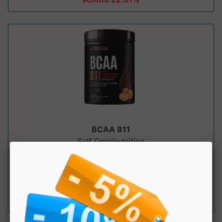
BCAA 811
Self Omninutrition
Integratore alimentare di Bcaa in rapporto 8:1:1. ....
a partire da € 23.39
sconto 22.01%