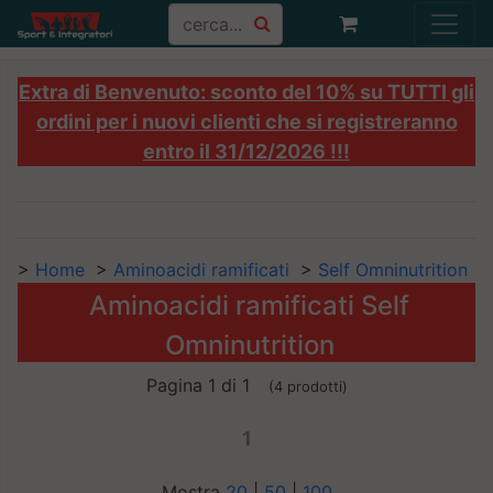
Extra di Benvenuto: sconto del 10% su TUTTI gli
ordini per i nuovi clienti che si registreranno
entro il 31/12/2026 !!!
>
Home
>
Aminoacidi ramificati
>
Self Omninutrition
Aminoacidi ramificati Self
Omninutrition
Pagina 1 di 1
(4 prodotti)
1
Mostra
20
|
50
|
100