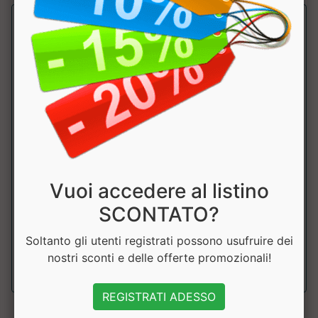
ESSENTIAL BCAA 211
Self Omninutrition
Vuoi accedere al listino
BCAA 2:1:1. Aumenta la sintesi proteica e la resistenza
SCONTATO?
muscolare, migliora il recupero. P...
Soltanto gli utenti registrati possono usufruire dei
nostri sconti e delle offerte promozionali!
a partire da € 11.69
sconto 22.01%
REGISTRATI ADESSO