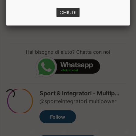
CHIUDI
1
Hai bisogno di aiuto? Chatta con noi