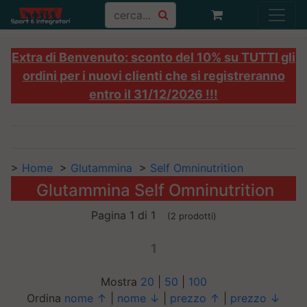
Extra di Benvenuto: sconto del 10% su TUTTI gli
ordini per i nuovi clienti che si registreranno
entro il 31/12/2026 !!!
>
Home
>
Glutammina
>
Self Omninutrition
Glutammina Self Omninutrition
Pagina 1 di 1
(2 prodotti)
1
Mostra
20
|
50
|
100
Ordina
nome ↑
|
nome ↓
|
prezzo ↑
|
prezzo ↓