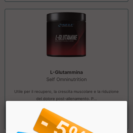
L-Glutammina
Self Omninutrition
Utile per il recupero, la crescita muscolare e la riduzione
del dolore post-allenamento. P...
a partire da € 15.99
sconto 20.01%