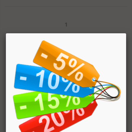
1
Hai bisogno di aiuto? Chatta con noi