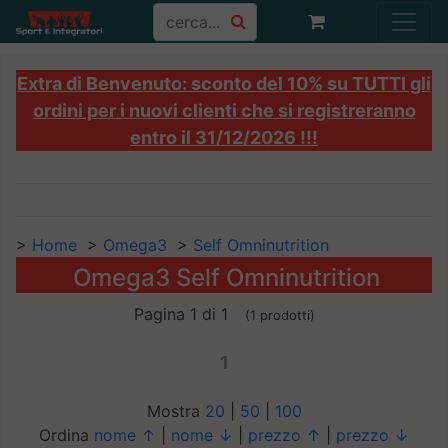
Extra di Benvenuto: sconto del 10% su TUTTI gli
ordini per i nuovi clienti che si registreranno
entro il 31/12/2026 !!!
>
Home
>
Omega3
>
Self Omninutrition
Omega3 Self Omninutrition
Pagina 1 di 1
(1 prodotti)
1
Mostra
20
|
50
|
100
Ordina
nome ↑
|
nome ↓
|
prezzo ↑
|
prezzo ↓