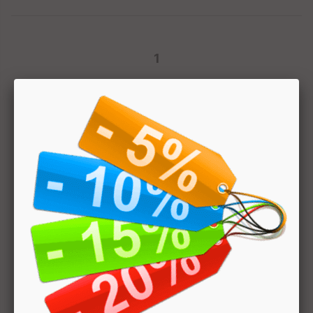
1
Hai bisogno di aiuto? Chatta con noi