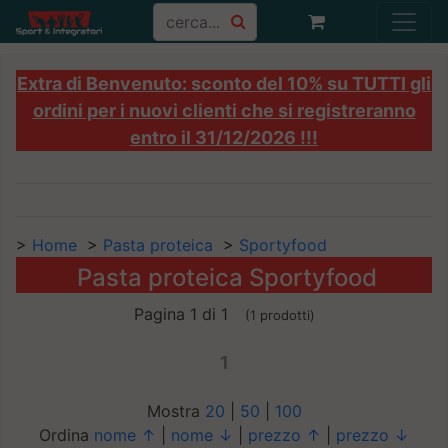
Extra di Benvenuto: sconto del 10% su TUTTI gli
ordini per i nuovi clienti che si registreranno
entro il 31/12/2026 !!!
>
Home
>
Pasta proteica
>
Sportyfood
Pasta proteica Sportyfood
Pagina 1 di 1
(1 prodotti)
1
Mostra
20
|
50
|
100
Ordina
nome ↑
|
nome ↓
|
prezzo ↑
|
prezzo ↓