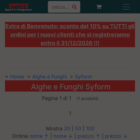
Extra di Benvenuto: sconto del 10% su TUTTI gli
ordini per i nuovi clienti che si registreranno
entro il 31/12/2026 !!!
>
Home
>
Alghe e Funghi
>
Syform
Alghe e Funghi Syform
Pagina 1 di 1
(1 prodotti)
1
Mostra
20
|
50
|
100
Ordina
nome ↑
|
nome ↓
|
prezzo ↑
|
prezzo ↓