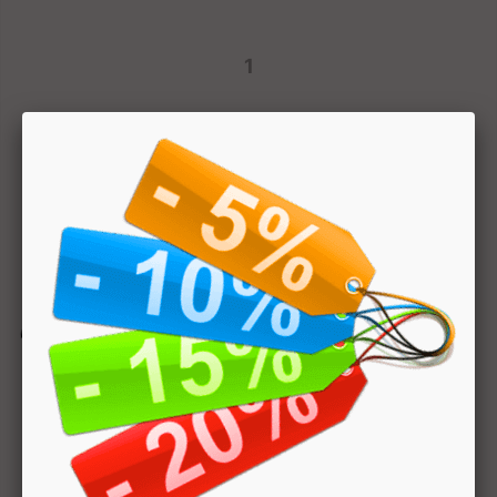
1
Hai bisogno di aiuto? Chatta con noi