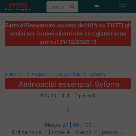
Extra di Benvenuto: sconto del 10% su TUTTI gli
ordini per i nuovi clienti che si registreranno
entro il 31/12/2026 !!!
>
Home
>
Aminoacidi essenziali
>
Syform
Aminoacidi essenziali Syform
Pagina 1 di 1
(1 prodotti)
1
Mostra
20
|
50
|
100
Ordina
nome ↑
|
nome ↓
|
prezzo ↑
|
prezzo ↓