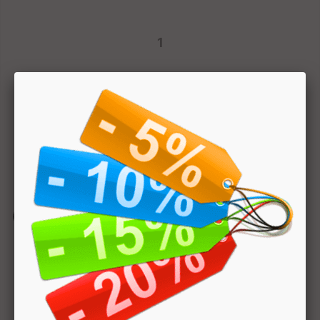
1
Hai bisogno di aiuto? Chatta con noi