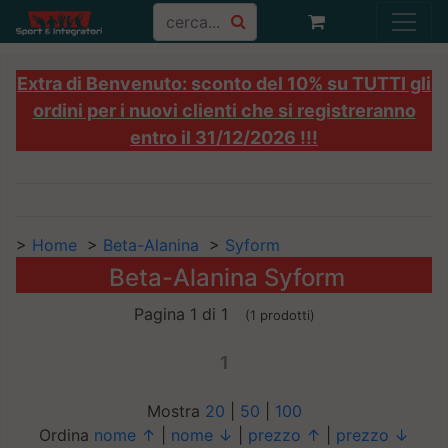
Extra di Benvenuto: sconto del 10% su TUTTI gli
ordini per i nuovi clienti che si registreranno
entro il 31/12/2026 !!!
>
Home
>
Beta-Alanina
>
Syform
Beta-Alanina Syform
Pagina 1 di 1
(1 prodotti)
1
Mostra
20
|
50
|
100
Ordina
nome ↑
|
nome ↓
|
prezzo ↑
|
prezzo ↓